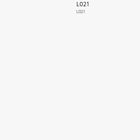
L021
L021